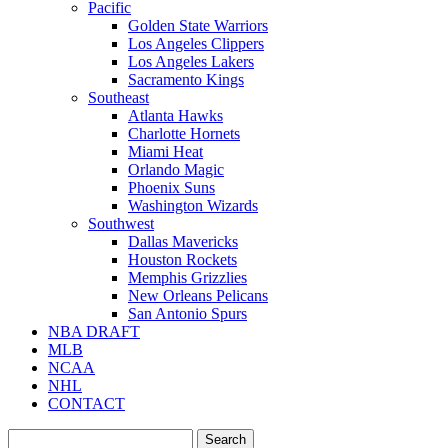
Pacific
Golden State Warriors
Los Angeles Clippers
Los Angeles Lakers
Sacramento Kings
Southeast
Atlanta Hawks
Charlotte Hornets
Miami Heat
Orlando Magic
Phoenix Suns
Washington Wizards
Southwest
Dallas Mavericks
Houston Rockets
Memphis Grizzlies
New Orleans Pelicans
San Antonio Spurs
NBA DRAFT
MLB
NCAA
NHL
CONTACT