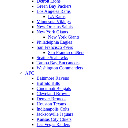
Detroit Lions
Green Bay Packers
Los Angeles Rams
LA Rams
Minnesota Vikings
New Orleans Saints
New York Giants
New York Giants
Philadelphia Eagles
San Francisco 49ers
San Francisco 49ers
Seattle Seahawks
Tampa Bay Buccaneers
Washington Commanders
AFC
Baltimore Ravens
Buffalo Bills
Cincinnati Bengals
Cleveland Browns
Denver Broncos
Houston Texans
Indianapolis Colts
Jacksonville Jaguars
Kansas City Chiefs
Las Vegas Raiders