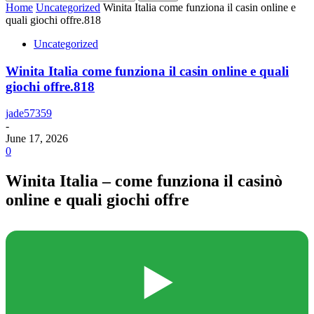
Home
Uncategorized
Winita Italia come funziona il casin online e
quali giochi offre.818
Uncategorized
Winita Italia come funziona il casin online e quali
giochi offre.818
jade57359
-
June 17, 2026
0
Winita Italia – come funziona il casinò
online e quali giochi offre
▶️