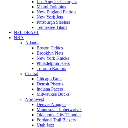
Los Angeles Chargers
Miami Dolphins
New England Patriots
New York Jets
Pittsburgh Steelers
Tennessee Titans
NFL DRAFT
NBA
Atlantic
Boston Celtics
Brooklyn Nets
New York Knicks
Philadelphia 76ers
Toronto Raptors
Central
Chicago Bulls
Detroit Pistons
Indiana Pacers
Milwaukee Bucks
Northwest
Denver Nuggets
Minnesota Timberwolves
Oklahoma City Thunder
Portland Trail Blazers
Utah Jazz