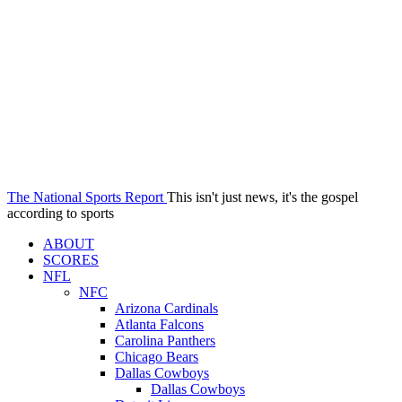
The National Sports Report
This isn't just news, it's the gospel
according to sports
ABOUT
SCORES
NFL
NFC
Arizona Cardinals
Atlanta Falcons
Carolina Panthers
Chicago Bears
Dallas Cowboys
Dallas Cowboys