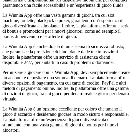
garantendo una facile accessibilità e un’esperienza di gioco fluida.
La Winnita App offre una vasta gamma di giochi, tra cui slot
machine, roulette, blackjack e poker, garantendo un’esperienza di
gioco diversificata e stimolante. Inoltre, la piattaforma offre una serie
di bonus e promozioni per i nuovi giocatori, come ad esempio il
bonus di benvenuto e le offerte di gioco.
La Winnita App è anche dotata di un sistema di sicurezza robusto,
che garantisce la protezione dei tuoi dati e delle tue transazioni.
Inoltre, la piattaforma offre un servizio di assistenza clienti
disponibile 24/7, per aiutarti in caso di problemi o domande.
Per iniziare a giocare con la Winnita App, devi semplicemente creare
un account e depositare una somma di denaro. La piattaforma offre
diverse opzioni di pagamento, tra cui carte di credito, PayPal e altri
metodi di pagamento online. Inoltre, la piattaforma offre una gamma
di opzioni di gioco, tra cui gioco per denaro reale e gioco per denaro
virtuale.
La Winnita App è un’opzione eccellente per coloro che amano il
gioco d’azzardo e desiderano giocare in modo sicuro e responsabile.
La piattaforma offre un’esperienza di gioco diversificata e
stimolante, con una vasta gamma di giochi e bonus per i nuovi
giocatori.