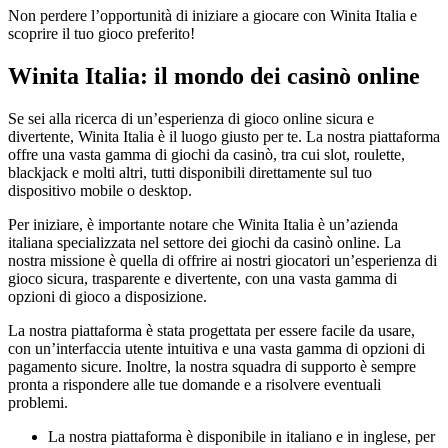
Non perdere l’opportunità di iniziare a giocare con Winita Italia e
scoprire il tuo gioco preferito!
Winita Italia: il mondo dei casinò online
Se sei alla ricerca di un’esperienza di gioco online sicura e
divertente, Winita Italia è il luogo giusto per te. La nostra piattaforma
offre una vasta gamma di giochi da casinò, tra cui slot, roulette,
blackjack e molti altri, tutti disponibili direttamente sul tuo
dispositivo mobile o desktop.
Per iniziare, è importante notare che Winita Italia è un’azienda
italiana specializzata nel settore dei giochi da casinò online. La
nostra missione è quella di offrire ai nostri giocatori un’esperienza di
gioco sicura, trasparente e divertente, con una vasta gamma di
opzioni di gioco a disposizione.
La nostra piattaforma è stata progettata per essere facile da usare,
con un’interfaccia utente intuitiva e una vasta gamma di opzioni di
pagamento sicure. Inoltre, la nostra squadra di supporto è sempre
pronta a rispondere alle tue domande e a risolvere eventuali
problemi.
La nostra piattaforma è disponibile in italiano e in inglese, per