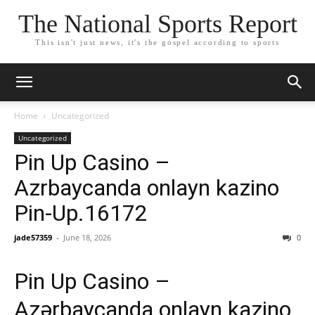
The National Sports Report
This isn't just news, it's the gospel according to sports
Home
Uncategorized
Uncategorized
Pin Up Casino –
Azrbaycanda onlayn kazino
Pin-Up.16172
jade57359
-
June 18, 2026
0
Pin Up Casino –
Azərbaycanda onlayn kazino