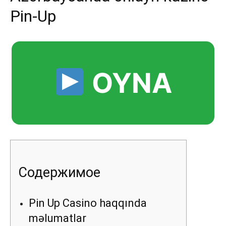
Pin-Up
OYNA
Содержимое
Pin Up Casino haqqında
məlumatlar