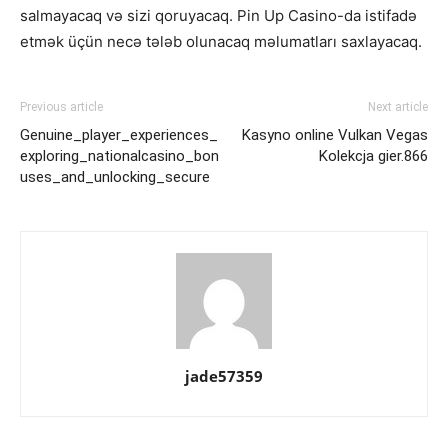
salmayacaq və sizi qoruyacaq. Pin Up Casino-da istifadə
etmək üçün necə tələb olunacaq məlumatları saxlayacaq.
Previous article
Next article
Genuine_player_experiences_
Kasyno online Vulkan Vegas
exploring_nationalcasino_bon
Kolekcja gier.866
uses_and_unlocking_secure
jade57359