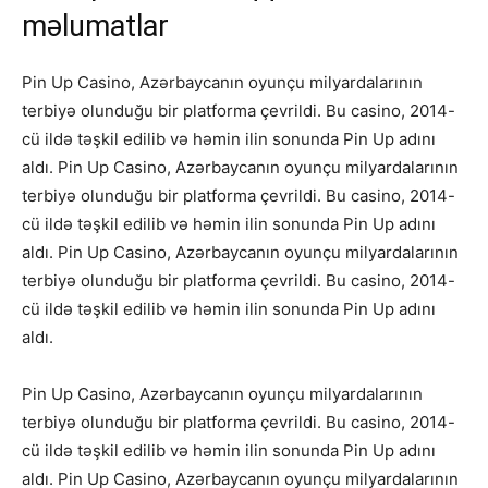
məlumatlar
Pin Up Casino, Azərbaycanın oyunçu milyardalarının
terbiyə olunduğu bir platforma çevrildi. Bu casino, 2014-
cü ildə təşkil edilib və həmin ilin sonunda Pin Up adını
aldı. Pin Up Casino, Azərbaycanın oyunçu milyardalarının
terbiyə olunduğu bir platforma çevrildi. Bu casino, 2014-
cü ildə təşkil edilib və həmin ilin sonunda Pin Up adını
aldı. Pin Up Casino, Azərbaycanın oyunçu milyardalarının
terbiyə olunduğu bir platforma çevrildi. Bu casino, 2014-
cü ildə təşkil edilib və həmin ilin sonunda Pin Up adını
aldı.
Pin Up Casino, Azərbaycanın oyunçu milyardalarının
terbiyə olunduğu bir platforma çevrildi. Bu casino, 2014-
cü ildə təşkil edilib və həmin ilin sonunda Pin Up adını
aldı. Pin Up Casino, Azərbaycanın oyunçu milyardalarının