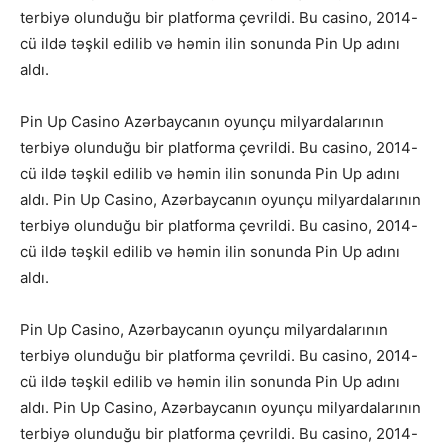
terbiyə olunduğu bir platforma çevrildi. Bu casino, 2014-
cü ildə təşkil edilib və həmin ilin sonunda Pin Up adını
aldı.
Pin Up Casino Azərbaycanın oyunçu milyardalarının
terbiyə olunduğu bir platforma çevrildi. Bu casino, 2014-
cü ildə təşkil edilib və həmin ilin sonunda Pin Up adını
aldı. Pin Up Casino, Azərbaycanın oyunçu milyardalarının
terbiyə olunduğu bir platforma çevrildi. Bu casino, 2014-
cü ildə təşkil edilib və həmin ilin sonunda Pin Up adını
aldı.
Pin Up Casino, Azərbaycanın oyunçu milyardalarının
terbiyə olunduğu bir platforma çevrildi. Bu casino, 2014-
cü ildə təşkil edilib və həmin ilin sonunda Pin Up adını
aldı. Pin Up Casino, Azərbaycanın oyunçu milyardalarının
terbiyə olunduğu bir platforma çevrildi. Bu casino, 2014-