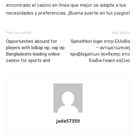
encontrado el casino en línea que mejor se adapte a tus
necesidades y preferencias. ¡Buena suerte en tus juegos!
Previous article
Next article
Opportunities abound for
Spinathlon login στην Ελλάδα
players with bdbaji vip, vaji vip
– αντιμετώπιση
Bangladeshs leading online
προβλημάτων σύνδεσης στο
casino for sports and
διαδικτυακό καζίνο
jade57359