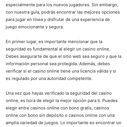
especialmente para los nuevos jugadores. Sin embargo,
con nuestra guía, podrás encontrar las mejores opciones
para jugar en línea y disfrutar de una experiencia de
juego emocionante y segura.
En primer lugar, es importante mencionar que la
seguridad es fundamental al elegir un casino online.
Debes asegurarte de que el sitio web sea seguro y que la
información personal sea protegida. Además, debes
verificar si el casino online tiene una licencia válida y si
es regulado por una autoridad competente.
Una vez que hayas verificado la seguridad del casino
online, es hora de elegir la mejor opción para ti. Puedes
elegir entre casinos online con bono gratis, casinos
online con bono sin depósito o casinos online con una
amplia variedad de juegos. Lo importante es encontrar un