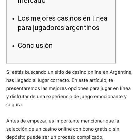
mercado
Los mejores casinos en línea
para jugadores argentinos
Conclusión
Si estás buscando un sitio de casino online en Argentina,
has llegado al lugar correcto. En este artículo, te
presentaremos las mejores opciones para jugar en línea
y disfrutar de una experiencia de juego emocionante y
segura.
Antes de empezar, es importante mencionar que la
selección de un casino online con bono gratis o sin
depósito puede ser un proceso complicado,