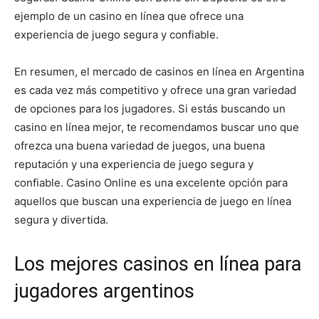
ejemplo de un casino en línea que ofrece una
experiencia de juego segura y confiable.
En resumen, el mercado de casinos en línea en Argentina
es cada vez más competitivo y ofrece una gran variedad
de opciones para los jugadores. Si estás buscando un
casino en línea mejor, te recomendamos buscar uno que
ofrezca una buena variedad de juegos, una buena
reputación y una experiencia de juego segura y
confiable. Casino Online es una excelente opción para
aquellos que buscan una experiencia de juego en línea
segura y divertida.
Los mejores casinos en línea para
jugadores argentinos