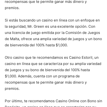
recompensas que te permite ganar más dinero y
premios.
Si estás buscando un casino en línea con un enfoque en
la seguridad, Mr. Green es una excelente opción. Con
una licencia de juego emitida por la Comisión de Juegos
de Malta, ofrece una amplia variedad de juegos y un bono
de bienvenida del 100% hasta $1,000.
Otro casino que te recomendamos es Casino Estoril, un
casino en línea que se caracteriza por su amplia variedad
de juegos y su bono de bienvenida del 100% hasta
$1,000. Además, cuenta con un programa de
recompensas que te permite ganar más dinero y
premios.
Por último, te recomendamos Casino Online con Bono sin