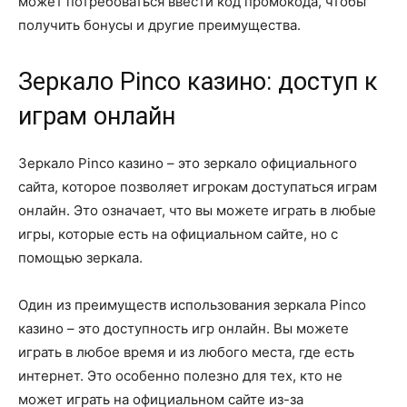
может потребоваться ввести код промокода, чтобы
получить бонусы и другие преимущества.
Зеркало Pinco казино: доступ к
играм онлайн
Зеркало Pinco казино – это зеркало официального
сайта, которое позволяет игрокам доступаться играм
онлайн. Это означает, что вы можете играть в любые
игры, которые есть на официальном сайте, но с
помощью зеркала.
Один из преимуществ использования зеркала Pinco
казино – это доступность игр онлайн. Вы можете
играть в любое время и из любого места, где есть
интернет. Это особенно полезно для тех, кто не
может играть на официальном сайте из-за