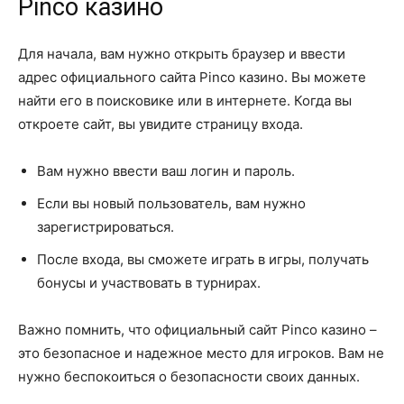
Pinco казино
Для начала, вам нужно открыть браузер и ввести
адрес официального сайта Pinco казино. Вы можете
найти его в поисковике или в интернете. Когда вы
откроете сайт, вы увидите страницу входа.
Вам нужно ввести ваш логин и пароль.
Если вы новый пользователь, вам нужно
зарегистрироваться.
После входа, вы сможете играть в игры, получать
бонусы и участвовать в турнирах.
Важно помнить, что официальный сайт Pinco казино –
это безопасное и надежное место для игроков. Вам не
нужно беспокоиться о безопасности своих данных.