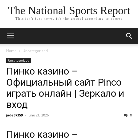
The National Sports Report
This isn't just news, it's the gospel according to sports
Home
Uncategorized
Uncategorized
Пинко казино –
Официальный сайт Pinco
играть онлайн | Зеркало и
вход
jade57359
-
June 21, 2026
0
Пинко казино –