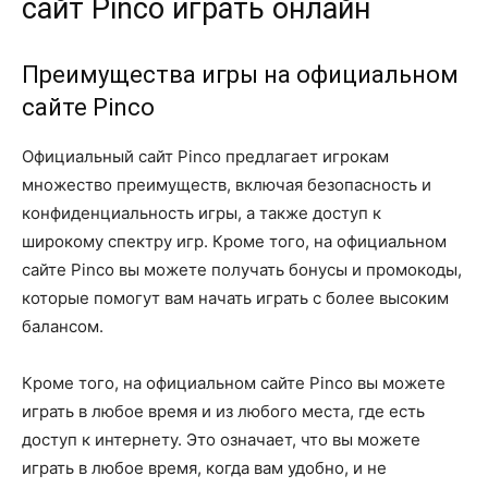
сайт Pinco играть онлайн
Преимущества игры на официальном
сайте Pinco
Официальный сайт Pinco предлагает игрокам
множество преимуществ, включая безопасность и
конфиденциальность игры, а также доступ к
широкому спектру игр. Кроме того, на официальном
сайте Pinco вы можете получать бонусы и промокоды,
которые помогут вам начать играть с более высоким
балансом.
Кроме того, на официальном сайте Pinco вы можете
играть в любое время и из любого места, где есть
доступ к интернету. Это означает, что вы можете
играть в любое время, когда вам удобно, и не