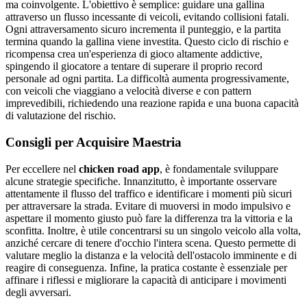
ma coinvolgente. L'obiettivo è semplice: guidare una gallina
attraverso un flusso incessante di veicoli, evitando collisioni fatali.
Ogni attraversamento sicuro incrementa il punteggio, e la partita
termina quando la gallina viene investita. Questo ciclo di rischio e
ricompensa crea un'esperienza di gioco altamente addictive,
spingendo il giocatore a tentare di superare il proprio record
personale ad ogni partita. La difficoltà aumenta progressivamente,
con veicoli che viaggiano a velocità diverse e con pattern
imprevedibili, richiedendo una reazione rapida e una buona capacità
di valutazione del rischio.
Consigli per Acquisire Maestria
Per eccellere nel
chicken road app
, è fondamentale sviluppare
alcune strategie specifiche. Innanzitutto, è importante osservare
attentamente il flusso del traffico e identificare i momenti più sicuri
per attraversare la strada. Evitare di muoversi in modo impulsivo e
aspettare il momento giusto può fare la differenza tra la vittoria e la
sconfitta. Inoltre, è utile concentrarsi su un singolo veicolo alla volta,
anziché cercare di tenere d'occhio l'intera scena. Questo permette di
valutare meglio la distanza e la velocità dell'ostacolo imminente e di
reagire di conseguenza. Infine, la pratica costante è essenziale per
affinare i riflessi e migliorare la capacità di anticipare i movimenti
degli avversari.