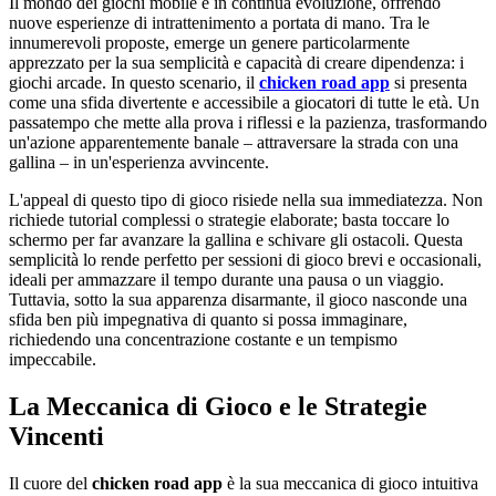
Il mondo dei giochi mobile è in continua evoluzione, offrendo
nuove esperienze di intrattenimento a portata di mano. Tra le
innumerevoli proposte, emerge un genere particolarmente
apprezzato per la sua semplicità e capacità di creare dipendenza: i
giochi arcade. In questo scenario, il
chicken road app
si presenta
come una sfida divertente e accessibile a giocatori di tutte le età. Un
passatempo che mette alla prova i riflessi e la pazienza, trasformando
un'azione apparentemente banale – attraversare la strada con una
gallina – in un'esperienza avvincente.
L'appeal di questo tipo di gioco risiede nella sua immediatezza. Non
richiede tutorial complessi o strategie elaborate; basta toccare lo
schermo per far avanzare la gallina e schivare gli ostacoli. Questa
semplicità lo rende perfetto per sessioni di gioco brevi e occasionali,
ideali per ammazzare il tempo durante una pausa o un viaggio.
Tuttavia, sotto la sua apparenza disarmante, il gioco nasconde una
sfida ben più impegnativa di quanto si possa immaginare,
richiedendo una concentrazione costante e un tempismo
impeccabile.
La Meccanica di Gioco e le Strategie
Vincenti
Il cuore del
chicken road app
è la sua meccanica di gioco intuitiva