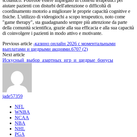
scolastico. Potrebbe essere impiegato in contesti terapeutici per
aiutare pazienti con disturbi dell'attenzione o difficoltà di
coordinamento motorio a migliorare le proprie capacità cognitive e
fisiche. L'utilizzo di videogiochi a scopo terapeutico, noto come
"game therapy", sta guadagnando sempre più attenzione da parte
della comunità scientifica, grazie alla sua efficacia e alla sua capacità
di coinvolgere i pazienti in modo attivo e motivante.
Previous article
-казино онлайн 2026 с моментальными
выплатами и щедрыми акциями.6707 (2)
Next article
Искусный_выбор_азартных_игр_и_щедрые_бонусы
jade57359
NFL
WNBA
NCAA
NBA
NHL
PGA