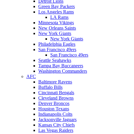
Detroit Lions
Green Bay Packers
Los Angeles Rams
LA Rams
Minnesota Vikings
New Orleans Saints
New York Giants
New York Giants
Philadelphia Eagles
San Francisco 49ers
San Francisco 49ers
Seattle Seahawks
Tampa Bay Buccaneers
Washington Commanders
AFC
Baltimore Ravens
Buffalo Bills
Cincinnati Bengals
Cleveland Browns
Denver Broncos
Houston Texans
Indianapolis Colts
Jacksonville Jaguars
Kansas City Chiefs
Las Vegas Raiders