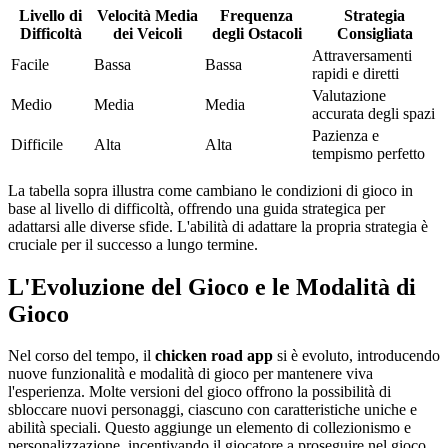
Livello di
Velocità Media
Frequenza
Strategia
Difficoltà
dei Veicoli
degli Ostacoli
Consigliata
Attraversamenti
Facile
Bassa
Bassa
rapidi e diretti
Valutazione
Medio
Media
Media
accurata degli spazi
Pazienza e
Difficile
Alta
Alta
tempismo perfetto
La tabella sopra illustra come cambiano le condizioni di gioco in
base al livello di difficoltà, offrendo una guida strategica per
adattarsi alle diverse sfide. L'abilità di adattare la propria strategia è
cruciale per il successo a lungo termine.
L'Evoluzione del Gioco e le Modalità di
Gioco
Nel corso del tempo, il
chicken road app
si è evoluto, introducendo
nuove funzionalità e modalità di gioco per mantenere viva
l'esperienza. Molte versioni del gioco offrono la possibilità di
sbloccare nuovi personaggi, ciascuno con caratteristiche uniche e
abilità speciali. Questo aggiunge un elemento di collezionismo e
personalizzazione, incentivando il giocatore a proseguire nel gioco