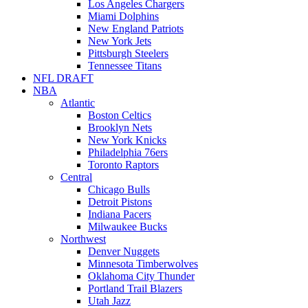
Los Angeles Chargers
Miami Dolphins
New England Patriots
New York Jets
Pittsburgh Steelers
Tennessee Titans
NFL DRAFT
NBA
Atlantic
Boston Celtics
Brooklyn Nets
New York Knicks
Philadelphia 76ers
Toronto Raptors
Central
Chicago Bulls
Detroit Pistons
Indiana Pacers
Milwaukee Bucks
Northwest
Denver Nuggets
Minnesota Timberwolves
Oklahoma City Thunder
Portland Trail Blazers
Utah Jazz