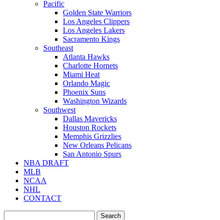
Pacific
Golden State Warriors
Los Angeles Clippers
Los Angeles Lakers
Sacramento Kings
Southeast
Atlanta Hawks
Charlotte Hornets
Miami Heat
Orlando Magic
Phoenix Suns
Washington Wizards
Southwest
Dallas Mavericks
Houston Rockets
Memphis Grizzlies
New Orleans Pelicans
San Antonio Spurs
NBA DRAFT
MLB
NCAA
NHL
CONTACT