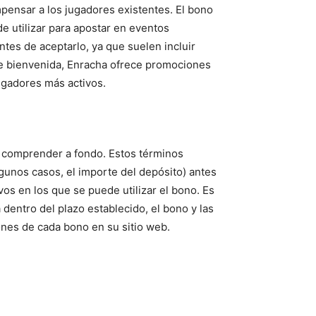
pensar a los jugadores existentes. El bono
e utilizar para apostar en eventos
ntes de aceptarlo, ya que suelen incluir
de bienvenida, Enracha ofrece promociones
ugadores más activos.
 comprender a fondo. Estos términos
lgunos casos, el importe del depósito) antes
os en los que se puede utilizar el bono. Es
 dentro del plazo establecido, el bono y las
ones de cada bono en su sitio web.