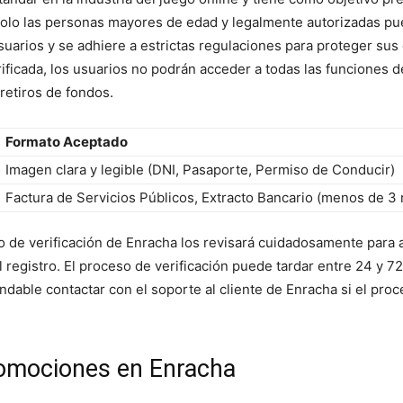
 solo las personas mayores de edad y legalmente autorizadas pu
uarios y se adhiere a estrictas regulaciones para proteger sus 
ificada, los usuarios no podrán acceder a todas las funciones de
retiros de fondos.
Formato Aceptado
Imagen clara y legible (DNI, Pasaporte, Permiso de Conducir)
Factura de Servicios Públicos, Extracto Bancario (menos de 3
 de verificación de Enracha los revisará cuidadosamente para 
l registro. El proceso de verificación puede tardar entre 24 y 
ndable contactar con el soporte al cliente de Enracha si el proc
romociones en Enracha