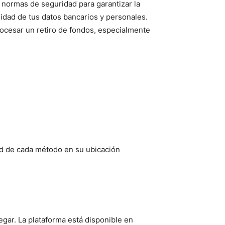
 normas de seguridad para garantizar la
lidad de tus datos bancarios y personales.
rocesar un retiro de fondos, especialmente
ad de cada método en su ubicación
vegar. La plataforma está disponible en