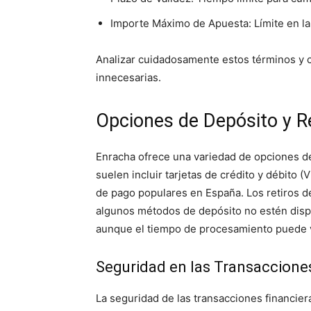
Importe Máximo de Apuesta: Límite en la
Analizar cuidadosamente estos términos y 
innecesarias.
Opciones de Depósito y R
Enracha ofrece una variedad de opciones de 
suelen incluir tarjetas de crédito y débito (
de pago populares en España. Los retiros d
algunos métodos de depósito no estén dispo
aunque el tiempo de procesamiento puede va
Seguridad en las Transaccione
La seguridad de las transacciones financier