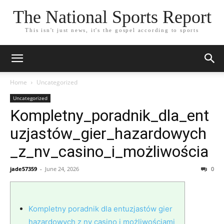
The National Sports Report
This isn't just news, it's the gospel according to sports
Home
Uncategorized
Uncategorized
Kompletny_poradnik_dla_ent
uzjastów_gier_hazardowych
_z_nv_casino_i_możliwościa
jade57359
-
June 24, 2026
0
Kompletny poradnik dla entuzjastów gier
hazardowych z nv casino i możliwościami