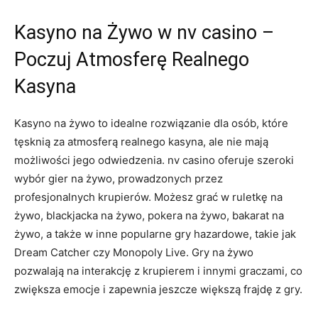
Kasyno na Żywo w nv casino –
Poczuj Atmosferę Realnego
Kasyna
Kasyno na żywo to idealne rozwiązanie dla osób, które
tęsknią za atmosferą realnego kasyna, ale nie mają
możliwości jego odwiedzenia. nv casino oferuje szeroki
wybór gier na żywo, prowadzonych przez
profesjonalnych krupierów. Możesz grać w ruletkę na
żywo, blackjacka na żywo, pokera na żywo, bakarat na
żywo, a także w inne popularne gry hazardowe, takie jak
Dream Catcher czy Monopoly Live. Gry na żywo
pozwalają na interakcję z krupierem i innymi graczami, co
zwiększa emocje i zapewnia jeszcze większą frajdę z gry.