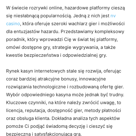
W świecie rozrywki online, hazardowe platformy cieszą
się niesłabnącą popularnością. Jedną z nich jest
nv
casino
, która oferuje szeroki wachlarz gier i możliwości
dla entuzjastów hazardu. Przedstawiamy kompleksowy
poradnik, który wprowadzi Cię w świat tej platformy,
omówi dostępne gry, strategie wygrywania, a także
kwestie bezpieczeństwa i odpowiedzialnej gry.
Rynek kasyn internetowych stale się rozwija, oferując
coraz bardziej atrakcyjne bonusy, innowacyjne
rozwiązania technologiczne i rozbudowaną ofertę gier.
Wybór odpowiedniego kasyna może jednak być trudny.
Kluczowe czynniki, na które należy zwrócić uwagę, to
licencja, reputacja, dostępność gier, metody płatności
oraz obsługa klienta. Dokładna analiza tych aspektów
pomoże Ci podjąć świadomą decyzję i cieszyć się
bezpieczną i satysfakcjonującą grą.