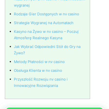
wygranej
Rodzaje Gier Dostępnych w nv casino
Strategie Wygranej na Automatach
Kasyno na Żywo w nv casino – Poczuj
Atmosferę Realnego Kasyna
Jak Wybrać Odpowiedni Stół do Gry na
Żywo?
Metody Płatności w nv casino
Obsługa Klienta w nv casino
Przyszłość Rozwoju nv casino i
Innowacyjne Rozwiązania