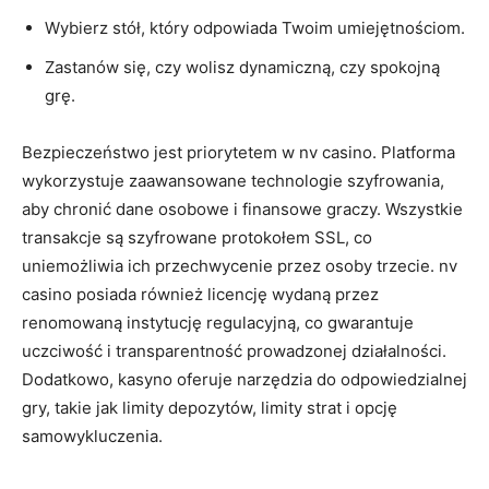
Wybierz stół, który odpowiada Twoim umiejętnościom.
Zastanów się, czy wolisz dynamiczną, czy spokojną
grę.
Bezpieczeństwo jest priorytetem w nv casino. Platforma
wykorzystuje zaawansowane technologie szyfrowania,
aby chronić dane osobowe i finansowe graczy. Wszystkie
transakcje są szyfrowane protokołem SSL, co
uniemożliwia ich przechwycenie przez osoby trzecie. nv
casino posiada również licencję wydaną przez
renomowaną instytucję regulacyjną, co gwarantuje
uczciwość i transparentność prowadzonej działalności.
Dodatkowo, kasyno oferuje narzędzia do odpowiedzialnej
gry, takie jak limity depozytów, limity strat i opcję
samowykluczenia.