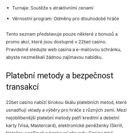
Turnaje: Soutěže s atraktivními cenami
Věrnostní program: Odměny pro dlouhodobé hráče
Tento seznam představuje pouze některé z bonusů a
promo akcí, které jsou dostupné v 22bet casino.
Pravidelně sledujte web casina a e-mailovou schránku,
abyste nezmeškali žádnou zajímavou nabídku.
Platební metody a bezpečnost
transakcí
22bet casino nabízí širokou škálu platebních metod, které
usnadňují vklady a výběry pro hráče z různých zemí. Mezi
nejoblíbenější platební metody patří kreditní a debetní
karty (Visa, Mastercard), elektronické peněženky (Skrill,