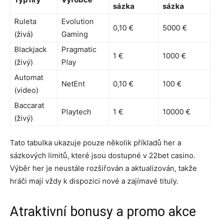
sázka
sázka
Ruleta
Evolution
0,10 €
5000 €
(živá)
Gaming
Blackjack
Pragmatic
1 €
1000 €
(živý)
Play
Automat
NetEnt
0,10 €
100 €
(video)
Baccarat
Playtech
1 €
10000 €
(živý)
Tato tabulka ukazuje pouze několik příkladů her a
sázkových limitů, které jsou dostupné v 22bet casino.
Výběr her je neustále rozšiřován a aktualizován, takže
hráči mají vždy k dispozici nové a zajímavé tituly.
Atraktivní bonusy a promo akce