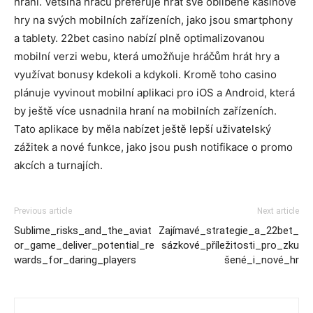
hraní. Většina hráčů preferuje hrát své oblíbené kasinové
hry na svých mobilních zařízeních, jako jsou smartphony
a tablety. 22bet casino nabízí plně optimalizovanou
mobilní verzi webu, která umožňuje hráčům hrát hry a
využívat bonusy kdekoli a kdykoli. Kromě toho casino
plánuje vyvinout mobilní aplikaci pro iOS a Android, která
by ještě více usnadnila hraní na mobilních zařízeních.
Tato aplikace by měla nabízet ještě lepší uživatelský
zážitek a nové funkce, jako jsou push notifikace o promo
akcích a turnajích.
Previous article
Next article
Sublime_risks_and_the_aviat
Zajímavé_strategie_a_22bet_
or_game_deliver_potential_re
sázkové_příležitosti_pro_zku
wards_for_daring_players
šené_i_nové_hr