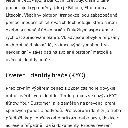
Neteller, ecoPayz) a bankovní převody. Casino také
podporuje kryptoměny, jako je Bitcoin, Ethereum a
Litecoin. Všechny platební transakce jsou zabezpečené
pomocí moderních šifrovacích technologií, které chrání
osobní a finanční údaje hráčů. Důležitým aspektem je i
rychlost zpracování plateb. Vklady jsou obvykle připsány
na herní účet okamžitě, zatímco výběry mohou trvat
několik dní v závislosti na zvolené platební metodě a
ověření identity hráče.
Ověření identity hráče (KYC)
Před prvním výběrem peněz z 22bet casino je obvykle
nutné ověřit svou identitu. Tento proces se nazývá KYC
(Know Your Customer) a je zaměřen na prevenci praní
špinavých peněz a podvodů. Pro ověření identity je třeba
předložit kopii občanského průkazu nebo pasu, doklad o
adrese a případně i další dokumenty. Proces ověření