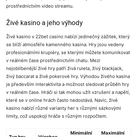
prostřednictvím video streamu.
Živé kasino a jeho výhody
Živé kasino v 22bet casino nabízí jedinečný zážitek, který
se blíží atmosféře kamenného kasina. Hry jsou vedeny
profesionálními krupiéry, se kterými můžete komunikovat
v reálném čase prostřednictvím chatu. Mezi
nejoblíbenější živé hry patří živá ruleta, živý blackjack,
živý baccarat a živé pokerové hry. Výhodou živého kasina
je především interaktivita a možnost sledovat průběh hry
v reálném čase. Hráči si tak mohou užít vzrušení a napětí,
které se v online hrách často nedostává. Navíc, živé
kasino nabízí různé varianty her s různými sázkovými
limity, což uspokojí hráče s různým rozpočtem.
Minimální
Maximální
Typ hry
Výrobce