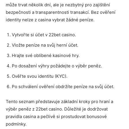
může trvat několik dní, ale je nezbytný pro zajištění
bezpečnosti a transparentnosti transakcí. Bez ověření
identity nelze z casina vybrat žádné peníze.
Vytvořte si účet v 22bet casino.
Vložte peníze na svůj herní účet.
Hrajte své oblíbené kasinové hry.
Po dosažení výhry požádejte o výběr peněz.
Ověřte svou identitu (KYC).
Po schválení ověření obdržíte peníze na svůj účet.
Tento seznam představuje základní kroky pro hraní a
výběr peněz z 22bet casino. Důležité je dodržovat
pravidla casina a pečlivě si prostudovat bonusové
podmínky.