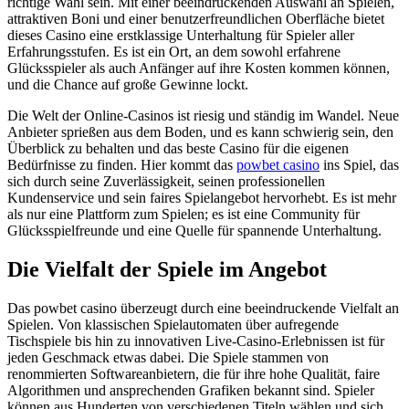
richtige Wahl sein. Mit einer beeindruckenden Auswahl an Spielen,
attraktiven Boni und einer benutzerfreundlichen Oberfläche bietet
dieses Casino eine erstklassige Unterhaltung für Spieler aller
Erfahrungsstufen. Es ist ein Ort, an dem sowohl erfahrene
Glücksspieler als auch Anfänger auf ihre Kosten kommen können,
und die Chance auf große Gewinne lockt.
Die Welt der Online-Casinos ist riesig und ständig im Wandel. Neue
Anbieter sprießen aus dem Boden, und es kann schwierig sein, den
Überblick zu behalten und das beste Casino für die eigenen
Bedürfnisse zu finden. Hier kommt das
powbet casino
ins Spiel, das
sich durch seine Zuverlässigkeit, seinen professionellen
Kundenservice und sein faires Spielangebot hervorhebt. Es ist mehr
als nur eine Plattform zum Spielen; es ist eine Community für
Glücksspielfreunde und eine Quelle für spannende Unterhaltung.
Die Vielfalt der Spiele im Angebot
Das powbet casino überzeugt durch eine beeindruckende Vielfalt an
Spielen. Von klassischen Spielautomaten über aufregende
Tischspiele bis hin zu innovativen Live-Casino-Erlebnissen ist für
jeden Geschmack etwas dabei. Die Spiele stammen von
renommierten Softwareanbietern, die für ihre hohe Qualität, faire
Algorithmen und ansprechenden Grafiken bekannt sind. Spieler
können aus Hunderten von verschiedenen Titeln wählen und sich