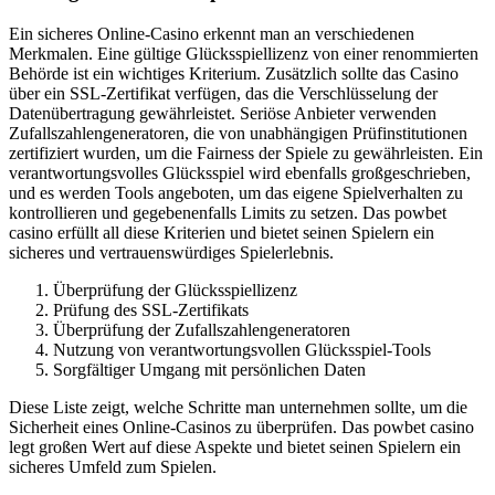
Ein sicheres Online-Casino erkennt man an verschiedenen
Merkmalen. Eine gültige Glücksspiellizenz von einer renommierten
Behörde ist ein wichtiges Kriterium. Zusätzlich sollte das Casino
über ein SSL-Zertifikat verfügen, das die Verschlüsselung der
Datenübertragung gewährleistet. Seriöse Anbieter verwenden
Zufallszahlengeneratoren, die von unabhängigen Prüfinstitutionen
zertifiziert wurden, um die Fairness der Spiele zu gewährleisten. Ein
verantwortungsvolles Glücksspiel wird ebenfalls großgeschrieben,
und es werden Tools angeboten, um das eigene Spielverhalten zu
kontrollieren und gegebenenfalls Limits zu setzen. Das powbet
casino erfüllt all diese Kriterien und bietet seinen Spielern ein
sicheres und vertrauenswürdiges Spielerlebnis.
Überprüfung der Glücksspiellizenz
Prüfung des SSL-Zertifikats
Überprüfung der Zufallszahlengeneratoren
Nutzung von verantwortungsvollen Glücksspiel-Tools
Sorgfältiger Umgang mit persönlichen Daten
Diese Liste zeigt, welche Schritte man unternehmen sollte, um die
Sicherheit eines Online-Casinos zu überprüfen. Das powbet casino
legt großen Wert auf diese Aspekte und bietet seinen Spielern ein
sicheres Umfeld zum Spielen.