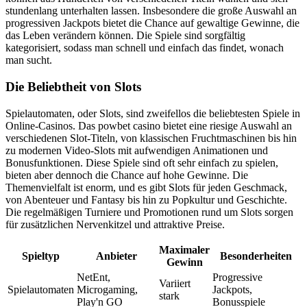
stundenlang unterhalten lassen. Insbesondere die große Auswahl an
progressiven Jackpots bietet die Chance auf gewaltige Gewinne, die
das Leben verändern können. Die Spiele sind sorgfältig
kategorisiert, sodass man schnell und einfach das findet, wonach
man sucht.
Die Beliebtheit von Slots
Spielautomaten, oder Slots, sind zweifellos die beliebtesten Spiele in
Online-Casinos. Das powbet casino bietet eine riesige Auswahl an
verschiedenen Slot-Titeln, von klassischen Fruchtmaschinen bis hin
zu modernen Video-Slots mit aufwendigen Animationen und
Bonusfunktionen. Diese Spiele sind oft sehr einfach zu spielen,
bieten aber dennoch die Chance auf hohe Gewinne. Die
Themenvielfalt ist enorm, und es gibt Slots für jeden Geschmack,
von Abenteuer und Fantasy bis hin zu Popkultur und Geschichte.
Die regelmäßigen Turniere und Promotionen rund um Slots sorgen
für zusätzlichen Nervenkitzel und attraktive Preise.
Maximaler
Spieltyp
Anbieter
Besonderheiten
Gewinn
NetEnt,
Progressive
Variiert
Spielautomaten
Microgaming,
Jackpots,
stark
Play'n GO
Bonusspiele