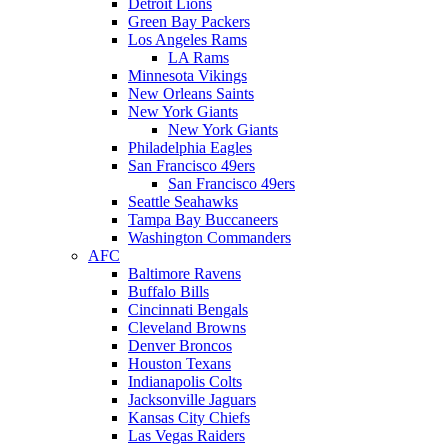
Detroit Lions
Green Bay Packers
Los Angeles Rams
LA Rams
Minnesota Vikings
New Orleans Saints
New York Giants
New York Giants
Philadelphia Eagles
San Francisco 49ers
San Francisco 49ers
Seattle Seahawks
Tampa Bay Buccaneers
Washington Commanders
AFC
Baltimore Ravens
Buffalo Bills
Cincinnati Bengals
Cleveland Browns
Denver Broncos
Houston Texans
Indianapolis Colts
Jacksonville Jaguars
Kansas City Chiefs
Las Vegas Raiders