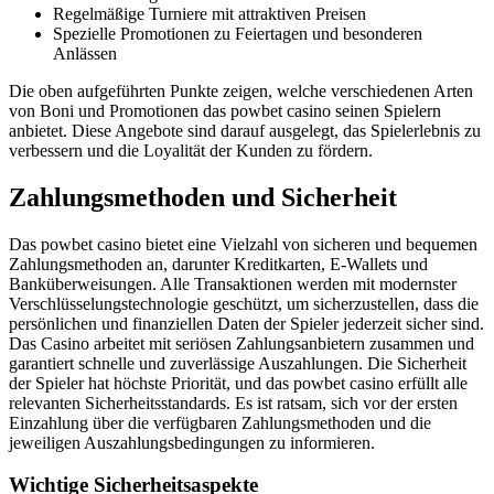
Regelmäßige Turniere mit attraktiven Preisen
Spezielle Promotionen zu Feiertagen und besonderen
Anlässen
Die oben aufgeführten Punkte zeigen, welche verschiedenen Arten
von Boni und Promotionen das powbet casino seinen Spielern
anbietet. Diese Angebote sind darauf ausgelegt, das Spielerlebnis zu
verbessern und die Loyalität der Kunden zu fördern.
Zahlungsmethoden und Sicherheit
Das powbet casino bietet eine Vielzahl von sicheren und bequemen
Zahlungsmethoden an, darunter Kreditkarten, E-Wallets und
Banküberweisungen. Alle Transaktionen werden mit modernster
Verschlüsselungstechnologie geschützt, um sicherzustellen, dass die
persönlichen und finanziellen Daten der Spieler jederzeit sicher sind.
Das Casino arbeitet mit seriösen Zahlungsanbietern zusammen und
garantiert schnelle und zuverlässige Auszahlungen. Die Sicherheit
der Spieler hat höchste Priorität, und das powbet casino erfüllt alle
relevanten Sicherheitsstandards. Es ist ratsam, sich vor der ersten
Einzahlung über die verfügbaren Zahlungsmethoden und die
jeweiligen Auszahlungsbedingungen zu informieren.
Wichtige Sicherheitsaspekte