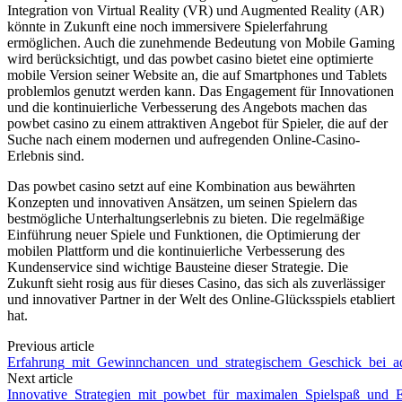
Integration von Virtual Reality (VR) und Augmented Reality (AR)
könnte in Zukunft eine noch immersivere Spielerfahrung
ermöglichen. Auch die zunehmende Bedeutung von Mobile Gaming
wird berücksichtigt, und das powbet casino bietet eine optimierte
mobile Version seiner Website an, die auf Smartphones und Tablets
problemlos genutzt werden kann. Das Engagement für Innovationen
und die kontinuierliche Verbesserung des Angebots machen das
powbet casino zu einem attraktiven Angebot für Spieler, die auf der
Suche nach einem modernen und aufregenden Online-Casino-
Erlebnis sind.
Das powbet casino setzt auf eine Kombination aus bewährten
Konzepten und innovativen Ansätzen, um seinen Spielern das
bestmögliche Unterhaltungserlebnis zu bieten. Die regelmäßige
Einführung neuer Spiele und Funktionen, die Optimierung der
mobilen Plattform und die kontinuierliche Verbesserung des
Kundenservice sind wichtige Bausteine dieser Strategie. Die
Zukunft sieht rosig aus für dieses Casino, das sich als zuverlässiger
und innovativer Partner in der Welt des Online-Glücksspiels etabliert
hat.
Previous article
Erfahrung_mit_Gewinnchancen_und_strategischem_Geschick_bei_a
Next article
Innovative_Strategien_mit_powbet_für_maximalen_Spielspaß_und_E