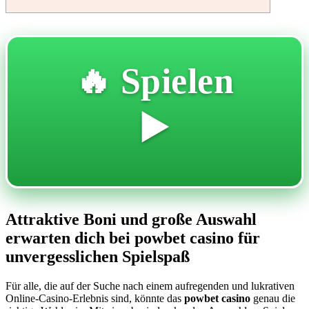
🔥 Spielen
▶️
Attraktive Boni und große Auswahl
erwarten dich bei powbet casino für
unvergesslichen Spielspaß
Für alle, die auf der Suche nach einem aufregenden und lukrativen
Online-Casino-Erlebnis sind, könnte das
powbet casino
genau die