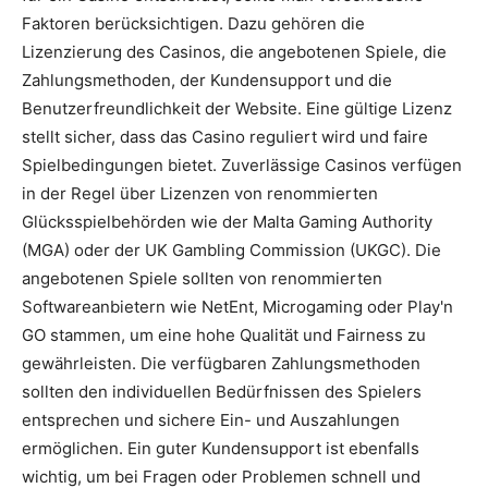
Faktoren berücksichtigen. Dazu gehören die
Lizenzierung des Casinos, die angebotenen Spiele, die
Zahlungsmethoden, der Kundensupport und die
Benutzerfreundlichkeit der Website. Eine gültige Lizenz
stellt sicher, dass das Casino reguliert wird und faire
Spielbedingungen bietet. Zuverlässige Casinos verfügen
in der Regel über Lizenzen von renommierten
Glücksspielbehörden wie der Malta Gaming Authority
(MGA) oder der UK Gambling Commission (UKGC). Die
angebotenen Spiele sollten von renommierten
Softwareanbietern wie NetEnt, Microgaming oder Play'n
GO stammen, um eine hohe Qualität und Fairness zu
gewährleisten. Die verfügbaren Zahlungsmethoden
sollten den individuellen Bedürfnissen des Spielers
entsprechen und sichere Ein- und Auszahlungen
ermöglichen. Ein guter Kundensupport ist ebenfalls
wichtig, um bei Fragen oder Problemen schnell und