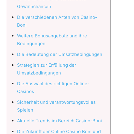
Gewinnchancen
Die verschiedenen Arten von Casino-
Boni
Weitere Bonusangebote und ihre
Bedingungen
Die Bedeutung der Umsatzbedingungen
Strategien zur Erfüllung der
Umsatzbedingungen
Die Auswahl des richtigen Online-
Casinos
Sicherheit und verantwortungsvolles
Spielen
Aktuelle Trends im Bereich Casino-Boni
Die Zukunft der Online Casino Boni und