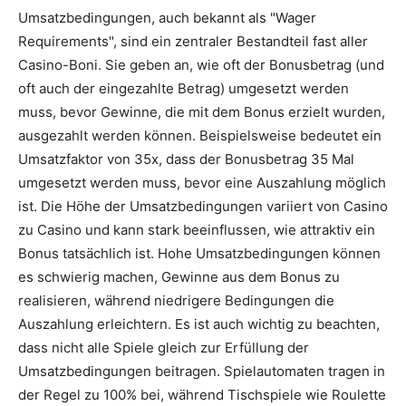
Umsatzbedingungen, auch bekannt als "Wager
Requirements", sind ein zentraler Bestandteil fast aller
Casino-Boni. Sie geben an, wie oft der Bonusbetrag (und
oft auch der eingezahlte Betrag) umgesetzt werden
muss, bevor Gewinne, die mit dem Bonus erzielt wurden,
ausgezahlt werden können. Beispielsweise bedeutet ein
Umsatzfaktor von 35x, dass der Bonusbetrag 35 Mal
umgesetzt werden muss, bevor eine Auszahlung möglich
ist. Die Höhe der Umsatzbedingungen variiert von Casino
zu Casino und kann stark beeinflussen, wie attraktiv ein
Bonus tatsächlich ist. Hohe Umsatzbedingungen können
es schwierig machen, Gewinne aus dem Bonus zu
realisieren, während niedrigere Bedingungen die
Auszahlung erleichtern. Es ist auch wichtig zu beachten,
dass nicht alle Spiele gleich zur Erfüllung der
Umsatzbedingungen beitragen. Spielautomaten tragen in
der Regel zu 100% bei, während Tischspiele wie Roulette