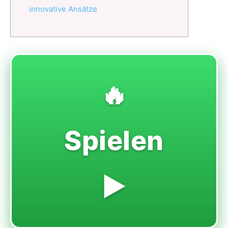
innovative Ansätze
🔥
Spielen
▶️