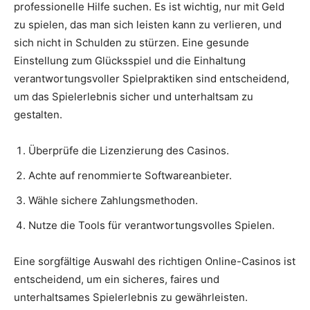
professionelle Hilfe suchen. Es ist wichtig, nur mit Geld
zu spielen, das man sich leisten kann zu verlieren, und
sich nicht in Schulden zu stürzen. Eine gesunde
Einstellung zum Glücksspiel und die Einhaltung
verantwortungsvoller Spielpraktiken sind entscheidend,
um das Spielerlebnis sicher und unterhaltsam zu
gestalten.
Überprüfe die Lizenzierung des Casinos.
Achte auf renommierte Softwareanbieter.
Wähle sichere Zahlungsmethoden.
Nutze die Tools für verantwortungsvolles Spielen.
Eine sorgfältige Auswahl des richtigen Online-Casinos ist
entscheidend, um ein sicheres, faires und
unterhaltsames Spielerlebnis zu gewährleisten.