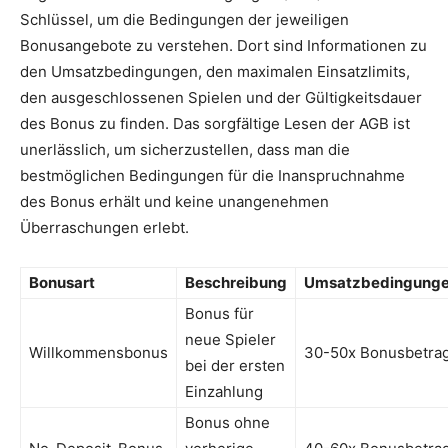
Schlüssel, um die Bedingungen der jeweiligen
Bonusangebote zu verstehen. Dort sind Informationen zu
den Umsatzbedingungen, den maximalen Einsatzlimits,
den ausgeschlossenen Spielen und der Gültigkeitsdauer
des Bonus zu finden. Das sorgfältige Lesen der AGB ist
unerlässlich, um sicherzustellen, dass man die
bestmöglichen Bedingungen für die Inanspruchnahme
des Bonus erhält und keine unangenehmen
Überraschungen erlebt.
Bonusart
Beschreibung
Umsatzbedingung
Bonus für
neue Spieler
Willkommensbonus
30-50x Bonusbetra
bei der ersten
Einzahlung
Bonus ohne