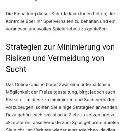
Die Einhaltung dieser Schritte kann Ihnen helfen, die
Kontrolle über Ihr Spielverhalten zu behalten und ein
verantwortungsvolles Spielerlebnis zu genießen.
Strategien zur Minimierung von
Risiken und Vermeidung von
Sucht
Das Online-Casino bietet zwar eine unterhaltsame
Möglichkeit der Freizeitgestaltung, birgt jedoch auch
Risiken. Um diese zu minimieren und Suchtverhalten
vorzubeugen, sollten Sie einige Strategien anwenden.
Dazu gehört, sich realistische Ziele zu setzen und zu
akzeptieren, dass Verluste zum Spiel gehören. Spielen
Sie nicht, um Verluste wieder auszugleichen, da dies