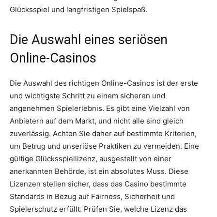
Glücksspiel und langfristigen Spielspaß.
Die Auswahl eines seriösen
Online-Casinos
Die Auswahl des richtigen Online-Casinos ist der erste
und wichtigste Schritt zu einem sicheren und
angenehmen Spielerlebnis. Es gibt eine Vielzahl von
Anbietern auf dem Markt, und nicht alle sind gleich
zuverlässig. Achten Sie daher auf bestimmte Kriterien,
um Betrug und unseriöse Praktiken zu vermeiden. Eine
gültige Glücksspiellizenz, ausgestellt von einer
anerkannten Behörde, ist ein absolutes Muss. Diese
Lizenzen stellen sicher, dass das Casino bestimmte
Standards in Bezug auf Fairness, Sicherheit und
Spielerschutz erfüllt. Prüfen Sie, welche Lizenz das