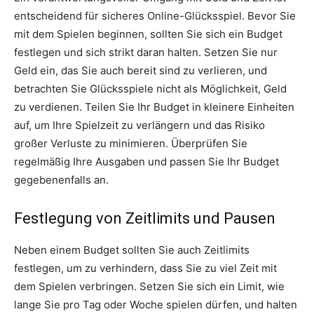
entscheidend für sicheres Online-Glücksspiel. Bevor Sie
mit dem Spielen beginnen, sollten Sie sich ein Budget
festlegen und sich strikt daran halten. Setzen Sie nur
Geld ein, das Sie auch bereit sind zu verlieren, und
betrachten Sie Glücksspiele nicht als Möglichkeit, Geld
zu verdienen. Teilen Sie Ihr Budget in kleinere Einheiten
auf, um Ihre Spielzeit zu verlängern und das Risiko
großer Verluste zu minimieren. Überprüfen Sie
regelmäßig Ihre Ausgaben und passen Sie Ihr Budget
gegebenenfalls an.
Festlegung von Zeitlimits und Pausen
Neben einem Budget sollten Sie auch Zeitlimits
festlegen, um zu verhindern, dass Sie zu viel Zeit mit
dem Spielen verbringen. Setzen Sie sich ein Limit, wie
lange Sie pro Tag oder Woche spielen dürfen, und halten