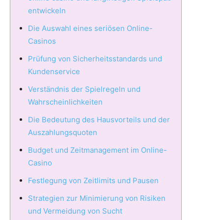
entwickeln
Die Auswahl eines seriösen Online-
Casinos
Prüfung von Sicherheitsstandards und
Kundenservice
Verständnis der Spielregeln und
Wahrscheinlichkeiten
Die Bedeutung des Hausvorteils und der
Auszahlungsquoten
Budget und Zeitmanagement im Online-
Casino
Festlegung von Zeitlimits und Pausen
Strategien zur Minimierung von Risiken
und Vermeidung von Sucht