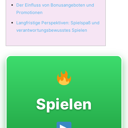
Der Einfluss von Bonusangeboten und
Promotionen
Langfristige Perspektiven: Spielspaß und
verantwortungsbewusstes Spielen
Spielen