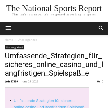
The National Sports Report
This isn't just news, it's the gospel according to sports
Home
Uncategorized
Uncategorized
Umfassende_Strategien_für_
sicheres_online_casino_und_l
angfristigen_Spielspaß_e
jade57359
-
June 25, 2026
0
Umfassende Strategien für sicheres
online casino und langfristigen Spielspaß