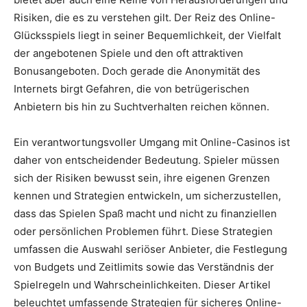
Risiken, die es zu verstehen gilt. Der Reiz des Online-
Glücksspiels liegt in seiner Bequemlichkeit, der Vielfalt
der angebotenen Spiele und den oft attraktiven
Bonusangeboten. Doch gerade die Anonymität des
Internets birgt Gefahren, die von betrügerischen
Anbietern bis hin zu Suchtverhalten reichen können.
Ein verantwortungsvoller Umgang mit Online-Casinos ist
daher von entscheidender Bedeutung. Spieler müssen
sich der Risiken bewusst sein, ihre eigenen Grenzen
kennen und Strategien entwickeln, um sicherzustellen,
dass das Spielen Spaß macht und nicht zu finanziellen
oder persönlichen Problemen führt. Diese Strategien
umfassen die Auswahl seriöser Anbieter, die Festlegung
von Budgets und Zeitlimits sowie das Verständnis der
Spielregeln und Wahrscheinlichkeiten. Dieser Artikel
beleuchtet umfassende Strategien für sicheres Online-