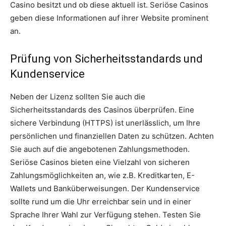
Casino besitzt und ob diese aktuell ist. Seriöse Casinos
geben diese Informationen auf ihrer Website prominent
an.
Prüfung von Sicherheitsstandards und
Kundenservice
Neben der Lizenz sollten Sie auch die
Sicherheitsstandards des Casinos überprüfen. Eine
sichere Verbindung (HTTPS) ist unerlässlich, um Ihre
persönlichen und finanziellen Daten zu schützen. Achten
Sie auch auf die angebotenen Zahlungsmethoden.
Seriöse Casinos bieten eine Vielzahl von sicheren
Zahlungsmöglichkeiten an, wie z.B. Kreditkarten, E-
Wallets und Banküberweisungen. Der Kundenservice
sollte rund um die Uhr erreichbar sein und in einer
Sprache Ihrer Wahl zur Verfügung stehen. Testen Sie