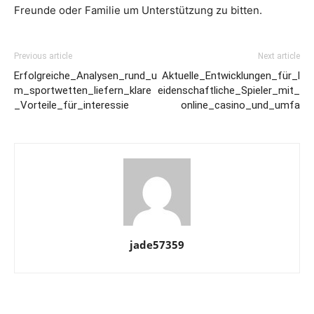
Freunde oder Familie um Unterstützung zu bitten.
Previous article
Next article
Erfolgreiche_Analysen_rund_u
Aktuelle_Entwicklungen_für_l
m_sportwetten_liefern_klare
eidenschaftliche_Spieler_mit_
_Vorteile_für_interessie
online_casino_und_umfa
jade57359