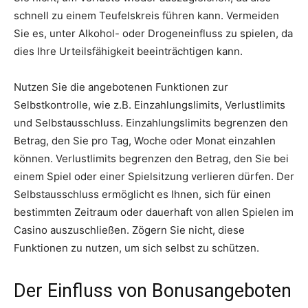
schnell zu einem Teufelskreis führen kann. Vermeiden
Sie es, unter Alkohol- oder Drogeneinfluss zu spielen, da
dies Ihre Urteilsfähigkeit beeinträchtigen kann.
Nutzen Sie die angebotenen Funktionen zur
Selbstkontrolle, wie z.B. Einzahlungslimits, Verlustlimits
und Selbstausschluss. Einzahlungslimits begrenzen den
Betrag, den Sie pro Tag, Woche oder Monat einzahlen
können. Verlustlimits begrenzen den Betrag, den Sie bei
einem Spiel oder einer Spielsitzung verlieren dürfen. Der
Selbstausschluss ermöglicht es Ihnen, sich für einen
bestimmten Zeitraum oder dauerhaft von allen Spielen im
Casino auszuschließen. Zögern Sie nicht, diese
Funktionen zu nutzen, um sich selbst zu schützen.
Der Einfluss von Bonusangeboten