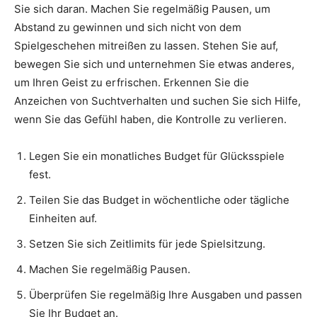
Sie sich daran. Machen Sie regelmäßig Pausen, um
Abstand zu gewinnen und sich nicht von dem
Spielgeschehen mitreißen zu lassen. Stehen Sie auf,
bewegen Sie sich und unternehmen Sie etwas anderes,
um Ihren Geist zu erfrischen. Erkennen Sie die
Anzeichen von Suchtverhalten und suchen Sie sich Hilfe,
wenn Sie das Gefühl haben, die Kontrolle zu verlieren.
Legen Sie ein monatliches Budget für Glücksspiele
fest.
Teilen Sie das Budget in wöchentliche oder tägliche
Einheiten auf.
Setzen Sie sich Zeitlimits für jede Spielsitzung.
Machen Sie regelmäßig Pausen.
Überprüfen Sie regelmäßig Ihre Ausgaben und passen
Sie Ihr Budget an.