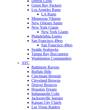
Detroit Lions
Green Bay Packers
Los Angeles Rams
LA Rams
Minnesota Vikings
New Orleans Saints
New York Giants
New York Giants
Philadelphia Eagles
San Francisco 49ers
San Francisco 49ers
Seattle Seahawks
Tampa Bay Buccaneers
Washington Commanders
AFC
Baltimore Ravens
Buffalo Bills
Cincinnati Bengals
Cleveland Browns
Denver Broncos
Houston Texans
Indianapolis Colts
Jacksonville Jaguars
Kansas City Chiefs
Las Vegas Raiders