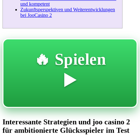
und kompetent
Zukunftsperspektiven und Weiterentwicklungen
bei JooCasino 2
🔥 Spielen
▶️
Interessante Strategien und joo casino 2
für ambitionierte Glücksspieler im Test