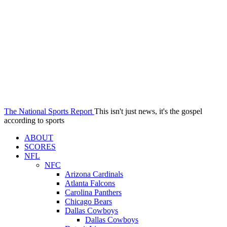
The National Sports Report
This isn't just news, it's the gospel
according to sports
ABOUT
SCORES
NFL
NFC
Arizona Cardinals
Atlanta Falcons
Carolina Panthers
Chicago Bears
Dallas Cowboys
Dallas Cowboys