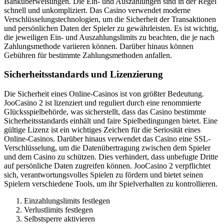
Banküberweisungen. Die Ein- und Auszahlungen sind in der Regel
schnell und unkompliziert. Das Casino verwendet moderne
Verschlüsselungstechnologien, um die Sicherheit der Transaktionen
und persönlichen Daten der Spieler zu gewährleisten. Es ist wichtig,
die jeweiligen Ein- und Auszahlungslimits zu beachten, die je nach
Zahlungsmethode variieren können. Darüber hinaus können
Gebühren für bestimmte Zahlungsmethoden anfallen.
Sicherheitsstandards und Lizenzierung
Die Sicherheit eines Online-Casinos ist von größter Bedeutung.
JooCasino 2 ist lizenziert und reguliert durch eine renommierte
Glücksspielbehörde, was sicherstellt, dass das Casino bestimmte
Sicherheitsstandards einhält und faire Spielbedingungen bietet. Eine
gültige Lizenz ist ein wichtiges Zeichen für die Seriosität eines
Online-Casinos. Darüber hinaus verwendet das Casino eine SSL-
Verschlüsselung, um die Datenübertragung zwischen dem Spieler
und dem Casino zu schützen. Dies verhindert, dass unbefugte Dritte
auf persönliche Daten zugreifen können. JooCasino 2 verpflichtet
sich, verantwortungsvolles Spielen zu fördern und bietet seinen
Spielern verschiedene Tools, um ihr Spielverhalten zu kontrollieren.
Einzahlungslimits festlegen
Verlustlimits festlegen
Selbstsperre aktivieren