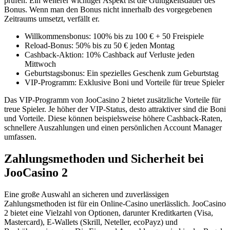
prüfen. Ein weiterer wichtiger Aspekt ist die Gültigkeitsdauer des
Bonus. Wenn man den Bonus nicht innerhalb des vorgegebenen
Zeitraums umsetzt, verfällt er.
Willkommensbonus: 100% bis zu 100 € + 50 Freispiele
Reload-Bonus: 50% bis zu 50 € jeden Montag
Cashback-Aktion: 10% Cashback auf Verluste jeden
Mittwoch
Geburtstagsbonus: Ein spezielles Geschenk zum Geburtstag
VIP-Programm: Exklusive Boni und Vorteile für treue Spieler
Das VIP-Programm von JooCasino 2 bietet zusätzliche Vorteile für
treue Spieler. Je höher der VIP-Status, desto attraktiver sind die Boni
und Vorteile. Diese können beispielsweise höhere Cashback-Raten,
schnellere Auszahlungen und einen persönlichen Account Manager
umfassen.
Zahlungsmethoden und Sicherheit bei
JooCasino 2
Eine große Auswahl an sicheren und zuverlässigen
Zahlungsmethoden ist für ein Online-Casino unerlässlich. JooCasino
2 bietet eine Vielzahl von Optionen, darunter Kreditkarten (Visa,
Mastercard), E-Wallets (Skrill, Neteller, ecoPayz) und