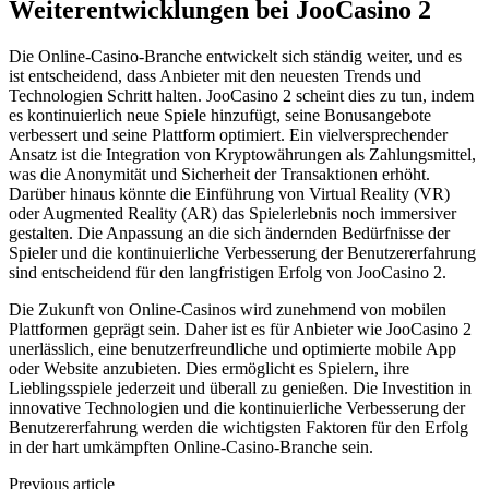
Weiterentwicklungen bei JooCasino 2
Die Online-Casino-Branche entwickelt sich ständig weiter, und es
ist entscheidend, dass Anbieter mit den neuesten Trends und
Technologien Schritt halten. JooCasino 2 scheint dies zu tun, indem
es kontinuierlich neue Spiele hinzufügt, seine Bonusangebote
verbessert und seine Plattform optimiert. Ein vielversprechender
Ansatz ist die Integration von Kryptowährungen als Zahlungsmittel,
was die Anonymität und Sicherheit der Transaktionen erhöht.
Darüber hinaus könnte die Einführung von Virtual Reality (VR)
oder Augmented Reality (AR) das Spielerlebnis noch immersiver
gestalten. Die Anpassung an die sich ändernden Bedürfnisse der
Spieler und die kontinuierliche Verbesserung der Benutzererfahrung
sind entscheidend für den langfristigen Erfolg von JooCasino 2.
Die Zukunft von Online-Casinos wird zunehmend von mobilen
Plattformen geprägt sein. Daher ist es für Anbieter wie JooCasino 2
unerlässlich, eine benutzerfreundliche und optimierte mobile App
oder Website anzubieten. Dies ermöglicht es Spielern, ihre
Lieblingsspiele jederzeit und überall zu genießen. Die Investition in
innovative Technologien und die kontinuierliche Verbesserung der
Benutzererfahrung werden die wichtigsten Faktoren für den Erfolg
in der hart umkämpften Online-Casino-Branche sein.
Previous article