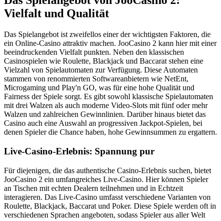
Das Spielangebot von JooCasino 2:
Vielfalt und Qualität
Das Spielangebot ist zweifellos einer der wichtigsten Faktoren, die
ein Online-Casino attraktiv machen. JooCasino 2 kann hier mit einer
beeindruckenden Vielfalt punkten. Neben den klassischen
Casinospielen wie Roulette, Blackjack und Baccarat stehen eine
Vielzahl von Spielautomaten zur Verfügung. Diese Automaten
stammen von renommierten Softwareanbietern wie NetEnt,
Microgaming und Play'n GO, was für eine hohe Qualität und
Fairness der Spiele sorgt. Es gibt sowohl klassische Spielautomaten
mit drei Walzen als auch moderne Video-Slots mit fünf oder mehr
Walzen und zahlreichen Gewinnlinien. Darüber hinaus bietet das
Casino auch eine Auswahl an progressiven Jackpot-Spielen, bei
denen Spieler die Chance haben, hohe Gewinnsummen zu ergattern.
Live-Casino-Erlebnis: Spannung pur
Für diejenigen, die das authentische Casino-Erlebnis suchen, bietet
JooCasino 2 ein umfangreiches Live-Casino. Hier können Spieler
an Tischen mit echten Dealern teilnehmen und in Echtzeit
interagieren. Das Live-Casino umfasst verschiedene Varianten von
Roulette, Blackjack, Baccarat und Poker. Diese Spiele werden oft in
verschiedenen Sprachen angeboten, sodass Spieler aus aller Welt