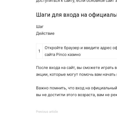
доступиться к сайту, если основной сайт 
Шаги для входа на официаль
Шаг
Действие
Откройте браузер и введите адрес о
1
сайта Pinco казино
После входа на сайт, вы сможете играть 
акции, которые могут помочь вам начать 
Важно помнить, что вход на официальный 
вы не достигли этого возраста, вам не р
Previous article