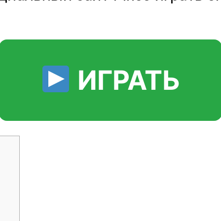
ИГРАТЬ