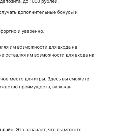
епозита, до 1000 рублей.
получать дополнительные бонусы и
мфортно и уверенно.
авляя им возможности для входа на
 не оставляя им возможности для входа на
жное место для игры. Здесь вы сможете
ножество преимуществ, включая
онлайн. Это означает, что вы можете