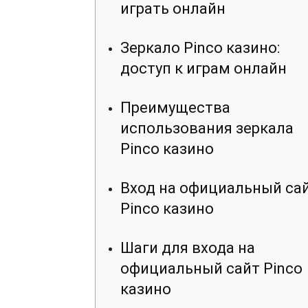
играть онлайн
Зеркало Pinco казино:
доступ к играм онлайн
Преимущества
использования зеркала
Pinco казино
Вход на официальный са
Pinco казино
Шаги для входа на
официальный сайт Pinco
казино