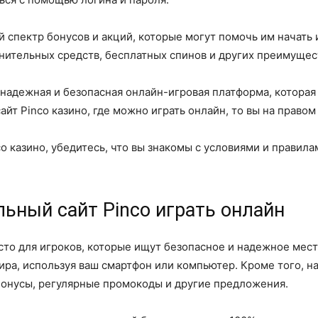
й спектр бонусов и акций, которые могут помочь им начать 
нительных средств, бесплатных спинов и других преимущес
 надежная и безопасная онлайн-игровая платформа, которая
йт Pinco казино, где можно играть онлайн, то вы на правом 
o казино, убедитесь, что вы знакомы с условиями и правила
ьный сайт Pinco играть онлайн
сто для игроков, которые ищут безопасное и надежное мест
ира, используя ваш смартфон или компьютер. Кроме того, н
онусы, регулярные промокоды и другие предложения.