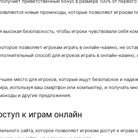
олучает приветственный бонус в размере 100% от первого д
появляются новые промокоды, которые позволяют игрокам 
ая высокая безопасность, чтобы игроки чувствовали себя ко
, которое позволяет игрокам играть в онлайн-казино, не ост
ополнительный способ для игроков играть в онлайн-казино,
лучшее место для игроков, которые ищут безопасное и наде
мира, используя ваш смартфон или компьютер, и получать м
мокоды и другие предложения.
оступ к играм онлайн
иального сайта, которое позволяет игрокам доступ к играм 