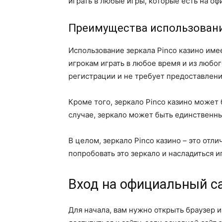
играть в любые игры, которые есть на оф
Преимущества использования
Использование зеркала Pinco казино име
игрокам играть в любое время и из любог
регистрации и не требует предоставлени
Кроме того, зеркало Pinco казино может 
случае, зеркало может быть единственны
В целом, зеркало Pinco казино – это от
попробовать это зеркало и насладиться и
Вход на официальный са
Для начала, вам нужно открыть браузер и