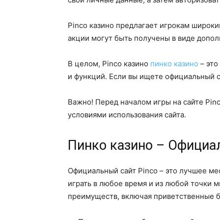
Pinco казино предлагает игрокам широки
акции могут быть получены в виде допол
В целом, Pinco казино
пинко казино
– это
и функций. Если вы ищете официальный са
Важно! Перед началом игры на сайте Pinc
условиями использования сайта.
Пинко казино – Официал
Официальный сайт Pinco – это лучшее ме
играть в любое время и из любой точки м
преимуществ, включая приветственные б