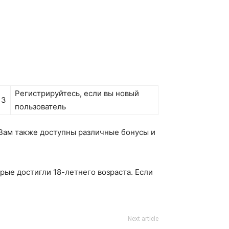
Регистрируйтесь, если вы новый
3
пользователь
. Вам также доступны различные бонусы и
рые достигли 18-летнего возраста. Если
Next article