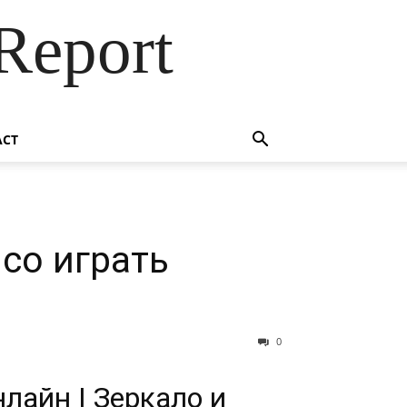
Report
ACT
co играть
0
лайн | Зеркало и