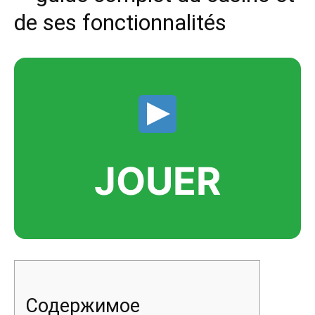
de ses fonctionnalités
JOUER
Содержимое