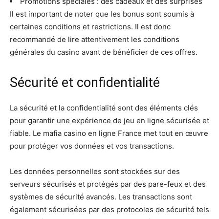
Promotions spéciales : des cadeaux et des surprises
Il est important de noter que les bonus sont soumis à
certaines conditions et restrictions. Il est donc
recommandé de lire attentivement les conditions
générales du casino avant de bénéficier de ces offres.
Sécurité et confidentialité
La sécurité et la confidentialité sont des éléments clés
pour garantir une expérience de jeu en ligne sécurisée et
fiable. Le mafia casino en ligne France met tout en œuvre
pour protéger vos données et vos transactions.
Les données personnelles sont stockées sur des
serveurs sécurisés et protégés par des pare-feux et des
systèmes de sécurité avancés. Les transactions sont
également sécurisées par des protocoles de sécurité tels