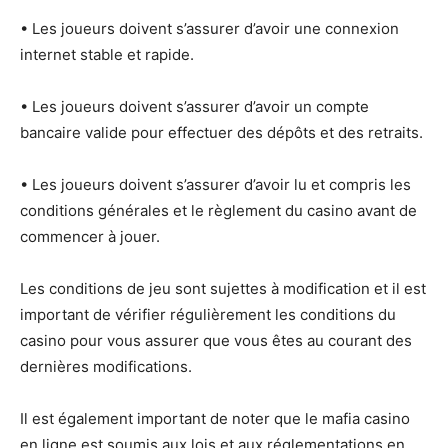
• Les joueurs doivent s’assurer d’avoir une connexion
internet stable et rapide.
• Les joueurs doivent s’assurer d’avoir un compte
bancaire valide pour effectuer des dépôts et des retraits.
• Les joueurs doivent s’assurer d’avoir lu et compris les
conditions générales et le règlement du casino avant de
commencer à jouer.
Les conditions de jeu sont sujettes à modification et il est
important de vérifier régulièrement les conditions du
casino pour vous assurer que vous êtes au courant des
dernières modifications.
Il est également important de noter que le mafia casino
en ligne est soumis aux lois et aux réglementations en