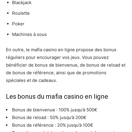
Blackjack
Roulette
Poker
Machines à sous
En outre, le mafia casino en ligne propose des bonus
réguliers pour encourager vos jeux. Vous pouvez
bénéficier de bonus de bienvenue, de bonus de reload et
de bonus de référence, ainsi que de promotions
spéciales et de cadeaux.
Les bonus du mafia casino en ligne
Bonus de bienvenue : 100% jusqu’à 500€
Bonus de reload : 50% jusqu’à 200€
Bonus de référence : 20% jusqu’à 100€