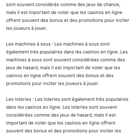
sont souvent considérés comme des jeux de chance,
mais il est important de noter que les casinos en ligne
offrent souvent des bonus et des promotions pour inciter
les joueurs à jouer.
Les machines à sous : Les machines à sous sont
également très populaires dans les casinos en ligne. Les
machines à sous sont souvent considérées comme des
jeux de hasard, mais il est important de noter que les
casinos en ligne offrent souvent des bonus et des
promotions pour inciter les joueurs à jouer.
Les loteries : Les loteries sont également très populaires
dans les casinos en ligne. Les loteries sont souvent
considérées comme des jeux de hasard, mais il est
important de noter que les casinos en ligne offrent
souvent des bonus et des promotions pour inciter les