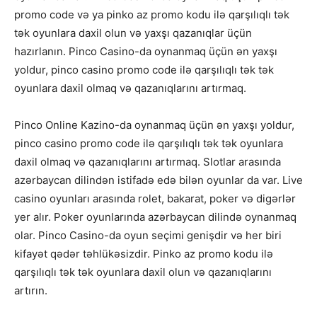
promo code və ya pinko az promo kodu ilə qarşılıqlı tək
tək oyunlara daxil olun və yaxşı qazanıqlar üçün
hazırlanın. Pinco Casino-da oynanmaq üçün ən yaxşı
yoldur, pinco casino promo code ilə qarşılıqlı tək tək
oyunlara daxil olmaq və qazanıqlarını artırmaq.
Pinco Online Kazino-da oynanmaq üçün ən yaxşı yoldur,
pinco casino promo code ilə qarşılıqlı tək tək oyunlara
daxil olmaq və qazanıqlarını artırmaq. Slotlar arasında
azərbaycan dilindən istifadə edə bilən oyunlar da var. Live
casino oyunları arasında rolet, bakarat, poker və digərlər
yer alır. Poker oyunlarında azərbaycan dilində oynanmaq
olar. Pinco Casino-da oyun seçimi genişdir və her biri
kifayət qədər təhlükəsizdir. Pinko az promo kodu ilə
qarşılıqlı tək tək oyunlara daxil olun və qazanıqlarını
artırın.