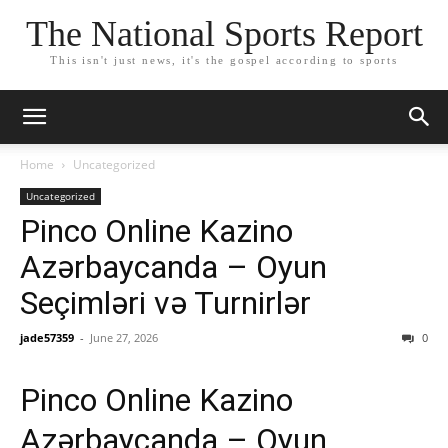
The National Sports Report
This isn't just news, it's the gospel according to sports
Home
Uncategorized
Uncategorized
Pinco Online Kazino
Azərbaycanda – Oyun
Seçimləri və Turnirlər
jade57359
-
June 27, 2026
0
Pinco Online Kazino
Azərbaycanda – Oyun