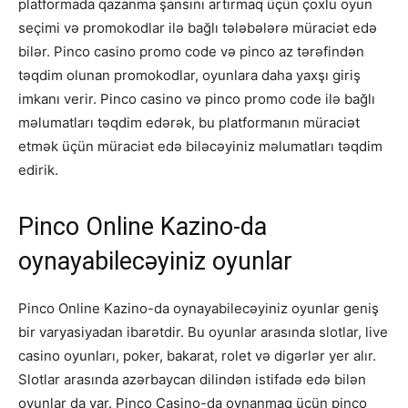
platformada qazanma şansını artırmaq üçün çoxlu oyun
seçimi və promokodlar ilə bağlı tələbələrə müraciət edə
bilər. Pinco casino promo code və pinco az tərəfindən
təqdim olunan promokodlar, oyunlara daha yaxşı giriş
imkanı verir. Pinco casino və pinco promo code ilə bağlı
məlumatları təqdim edərək, bu platformanın müraciət
etmək üçün müraciət edə biləcəyiniz məlumatları təqdim
edirik.
Pinco Online Kazino-da
oynayabilecəyiniz oyunlar
Pinco Online Kazino-da oynayabilecəyiniz oyunlar geniş
bir varyasiyadan ibarətdir. Bu oyunlar arasında slotlar, live
casino oyunları, poker, bakarat, rolet və digərlər yer alır.
Slotlar arasında azərbaycan dilindən istifadə edə bilən
oyunlar da var. Pinco Casino-da oynanmaq üçün pinco