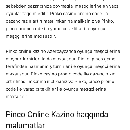
səbəbdən qazancınıza qoymaqla, məşqçilərinə ən yaxşı
oyunlar təqdim edilir. Pinko casino promo code ilə
qazancınızın artırılması imkanına maliksiniz və Pinko,
pinco promo code ilə yaradıcı təkliflər ilə oyunçu
məşqçilərinə məxsusdir.
Pinko online kazino Azərbaycanda oyunçu məşqçilərinə
məşhur turnirlər ilə da məxsusdur. Pinko, pinco game
tərəfindən hazırlanmış turnirlər ilə oyunçu məşqçilərinə
məxsusdur. Pinko casino promo code ilə qazancınızın
artırılması imkanına maliksiniz və Pinko, pinco promo
code ilə yaradıcı təkliflər ilə oyunçu məşqçilərinə
məxsusdir.
Pinco Online Kazino haqqında
məlumatlar