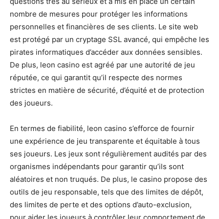
questions très au sérieux et a mis en place un certain
nombre de mesures pour protéger les informations
personnelles et financières de ses clients. Le site web
est protégé par un cryptage SSL avancé, qui empêche les
pirates informatiques d’accéder aux données sensibles.
De plus, leon casino est agréé par une autorité de jeu
réputée, ce qui garantit qu’il respecte des normes
strictes en matière de sécurité, d’équité et de protection
des joueurs.
En termes de fiabilité, leon casino s’efforce de fournir
une expérience de jeu transparente et équitable à tous
ses joueurs. Les jeux sont régulièrement audités par des
organismes indépendants pour garantir qu’ils sont
aléatoires et non truqués. De plus, le casino propose des
outils de jeu responsable, tels que des limites de dépôt,
des limites de perte et des options d’auto-exclusion,
pour aider les joueurs à contrôler leur comportement de