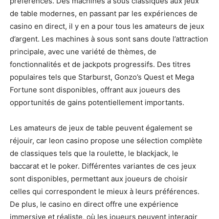
préférences. Des machines à sous classiques aux jeux
de table modernes, en passant par les expériences de
casino en direct, il y en a pour tous les amateurs de jeux
d’argent. Les machines à sous sont sans doute l’attraction
principale, avec une variété de thèmes, de
fonctionnalités et de jackpots progressifs. Des titres
populaires tels que Starburst, Gonzo’s Quest et Mega
Fortune sont disponibles, offrant aux joueurs des
opportunités de gains potentiellement importants.
Les amateurs de jeux de table peuvent également se
réjouir, car leon casino propose une sélection complète
de classiques tels que la roulette, le blackjack, le
baccarat et le poker. Différentes variantes de ces jeux
sont disponibles, permettant aux joueurs de choisir
celles qui correspondent le mieux à leurs préférences.
De plus, le casino en direct offre une expérience
immersive et réaliste, où les joueurs peuvent interagir