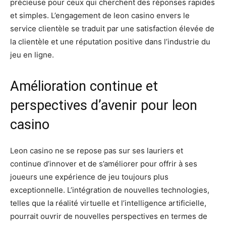
précieuse pour ceux qui cherchent des réponses rapides
et simples. L’engagement de leon casino envers le
service clientèle se traduit par une satisfaction élevée de
la clientèle et une réputation positive dans l’industrie du
jeu en ligne.
Amélioration continue et
perspectives d’avenir pour leon
casino
Leon casino ne se repose pas sur ses lauriers et
continue d’innover et de s’améliorer pour offrir à ses
joueurs une expérience de jeu toujours plus
exceptionnelle. L’intégration de nouvelles technologies,
telles que la réalité virtuelle et l’intelligence artificielle,
pourrait ouvrir de nouvelles perspectives en termes de