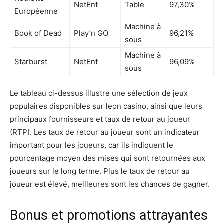
NetEnt
Table
97,30%
Européenne
Machine à
Book of Dead
Play’n GO
96,21%
sous
Machine à
Starburst
NetEnt
96,09%
sous
Le tableau ci-dessus illustre une sélection de jeux
populaires disponibles sur leon casino, ainsi que leurs
principaux fournisseurs et taux de retour au joueur
(RTP). Les taux de retour au joueur sont un indicateur
important pour les joueurs, car ils indiquent le
pourcentage moyen des mises qui sont retournées aux
joueurs sur le long terme. Plus le taux de retour au
joueur est élevé, meilleures sont les chances de gagner.
Bonus et promotions attrayantes