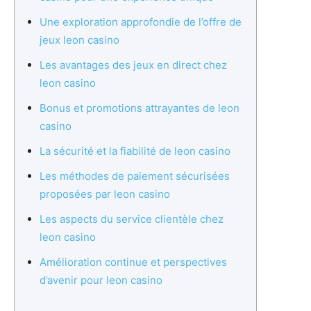
Une exploration approfondie de l’offre de
jeux leon casino
Les avantages des jeux en direct chez
leon casino
Bonus et promotions attrayantes de leon
casino
La sécurité et la fiabilité de leon casino
Les méthodes de paiement sécurisées
proposées par leon casino
Les aspects du service clientèle chez
leon casino
Amélioration continue et perspectives
d’avenir pour leon casino