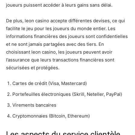
joueurs puissent accéder à leurs gains sans délai.
De plus, leon casino accepte différentes devises, ce qui
facilite le jeu pour les joueurs du monde entier. Les
informations financières des joueurs sont confidentielles
et ne sont jamais partagées avec des tiers. En
choisissant leon casino, les joueurs peuvent avoir
l’assurance que leurs transactions financières sont
sécurisées et protégées.
Cartes de crédit (Visa, Mastercard)
Portefeuilles électroniques (Skrill, Neteller, PayPal)
Virements bancaires
Cryptomonnaies (Bitcoin, Ethereum)
Les aspects du service clientèle