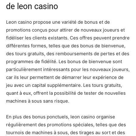
de leon casino
Leon casino propose une variété de bonus et de
promotions conçus pour attirer de nouveaux joueurs et
fidéliser les clients existants. Ces offres peuvent prendre
différentes formes, telles que des bonus de bienvenue,
des tours gratuits, des remboursements de pertes et des
programmes de fidélité. Les bonus de bienvenue sont
particulièrement intéressants pour les nouveaux joueurs,
car ils leur permettent de démarrer leur expérience de
jeu avec un capital supplémentaire. Les tours gratuits,
quant à eux, offrent la possibilité de tester de nouvelles
machines à sous sans risque.
En plus des bonus ponctuels, leon casino organise
régulièrement des promotions spéciales, telles que des
tournois de machines à sous, des tirages au sort et des