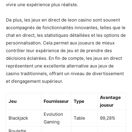
vivre une expérience plus réaliste.
De plus, les jeux en direct de leon casino sont souvent
accompagnés de fonctionnalités innovantes, telles que le
chat en direct, les statistiques détaillées et les options de
personnalisation. Cela permet aux joueurs de mieux
contrôler leur expérience de jeu et de prendre des
décisions éclairées. En fin de compte, les jeux en direct
représentent une excellente alternative aux jeux de
casino traditionnels, offrant un niveau de divertissement
et d’engagement supérieur.
Avantage
Jeu
Fournisseur
Type
joueur
Evolution
Blackjack
Table
99,28%
Gaming
Roulette