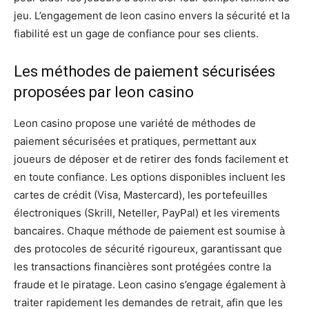
jeu. L’engagement de leon casino envers la sécurité et la
fiabilité est un gage de confiance pour ses clients.
Les méthodes de paiement sécurisées
proposées par leon casino
Leon casino propose une variété de méthodes de
paiement sécurisées et pratiques, permettant aux
joueurs de déposer et de retirer des fonds facilement et
en toute confiance. Les options disponibles incluent les
cartes de crédit (Visa, Mastercard), les portefeuilles
électroniques (Skrill, Neteller, PayPal) et les virements
bancaires. Chaque méthode de paiement est soumise à
des protocoles de sécurité rigoureux, garantissant que
les transactions financières sont protégées contre la
fraude et le piratage. Leon casino s’engage également à
traiter rapidement les demandes de retrait, afin que les