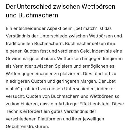
Der Unterschied zwischen Wettbörsen
und Buchmachern
Ein entscheidender Aspekt beim „bet match“ ist das
Verständnis der Unterschiede zwischen Wettbörsen und
traditionellen Buchmachern. Buchmacher setzen ihre
eigenen Quoten fest und verdienen Geld, indem sie eine
Gewinnmarge einbauen. Wettbörsen hingegen fungieren
als Vermittler zwischen Spielern und ermöglichen es,
Wetten gegeneinander zu platzieren. Dies führt oft zu
niedrigeren Quoten und geringeren Margen. Der „bet
match“ profitiert von diesen Unterschieden, indem er
versucht, Quoten von Buchmachern und Wettbörsen so
zu kombinieren, dass ein Arbitrage-Effekt entsteht. Diese
Technik erfordert ein gutes Verständnis der
verschiedenen Plattformen und ihrer jeweiligen
Gebührenstrukturen.