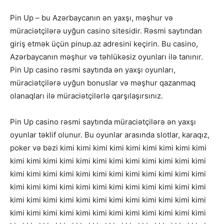
Pin Up – bu Azərbaycanın ən yaxşı, məşhur və
müraciətçilərə uyğun casino sitesidir. Rəsmi saytından
giriş etmək üçün pinup.az adresini keçirin. Bu casino,
Azərbaycanın məşhur və təhlükəsiz oyunları ilə tanınır.
Pin Up casino rəsmi saytında ən yaxşı oyunları,
müraciətçilərə uyğun bonuslar və məşhur qazanmaq
olanaqları ilə müraciətçilərlə qarşılaşırsınız.
Pin Up casino rəsmi saytında müraciətçilərə ən yaxşı
oyunlar təklif olunur. Bu oyunlar arasında slotlar, karaqız,
poker və bəzi kimi kimi kimi kimi kimi kimi kimi kimi kimi
kimi kimi kimi kimi kimi kimi kimi kimi kimi kimi kimi kimi
kimi kimi kimi kimi kimi kimi kimi kimi kimi kimi kimi kimi
kimi kimi kimi kimi kimi kimi kimi kimi kimi kimi kimi kimi
kimi kimi kimi kimi kimi kimi kimi kimi kimi kimi kimi kimi
kimi kimi kimi kimi kimi kimi kimi kimi kimi kimi kimi kimi