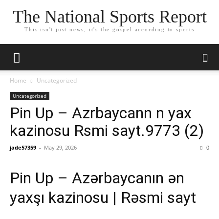
The National Sports Report
This isn't just news, it's the gospel according to sports
Home
Uncategorized
Uncategorized
Pin Up – Azrbaycann n yax
kazinosu Rsmi sayt.9773 (2)
jade57359
-
May 29, 2026
0
Pin Up – Azərbaycanın ən
yaxşı kazinosu | Rəsmi sayt